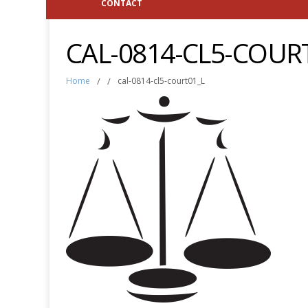
CONTACT
CAL-0814-CL5-COUR
Home
/
/
cal-0814-cl5-court01_L