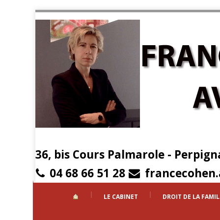
36, bis Cours Palmarole - Perpign
04 68 66 51 28
francecohen
LE CABINET
DROIT DE LA FAMIL