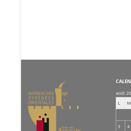
CALEN
août 2
L
M
3
4