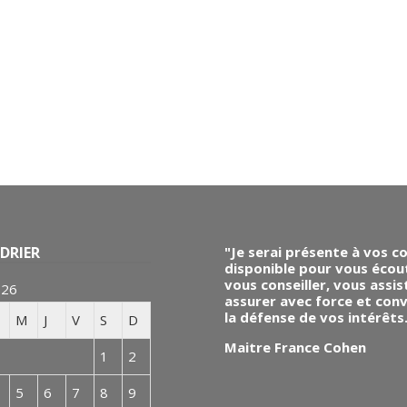
DRIER
"Je serai présente à vos c
disponible pour vous écou
vous conseiller, vous assis
026
assurer avec force et conv
la défense de vos intérêts
M
J
V
S
D
Maitre France Cohen
1
2
5
6
7
8
9