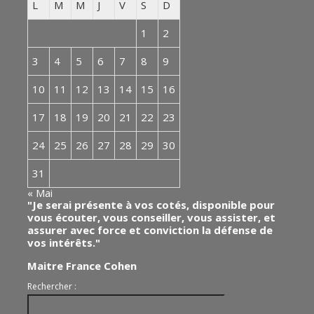
L
M
M
J
V
S
D
1
2
3
4
5
6
7
8
9
10
11
12
13
14
15
16
17
18
19
20
21
22
23
24
25
26
27
28
29
30
31
« Mai
"Je serai présente à vos cotés, disponible pour
vous écouter, vous conseiller, vous assister, et
assurer avec force et conviction la défense de
vos intérêts."
Maitre France Cohen
Rechercher :