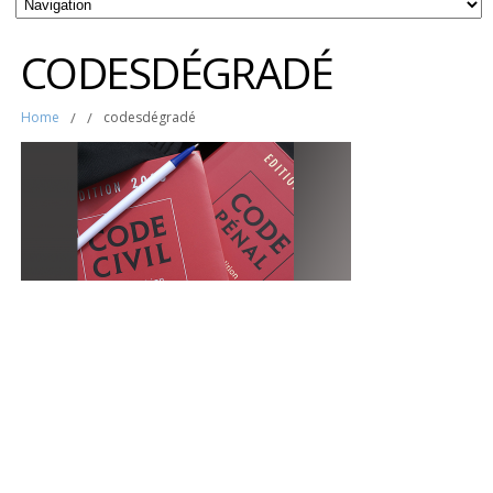
CODESDÉGRADÉ
Home
/
/
codesdégradé