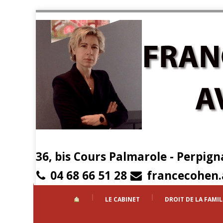
36, bis Cours Palmarole - Perpign
04 68 66 51 28
francecohen
LE CABINET
DROIT DE LA FAMIL