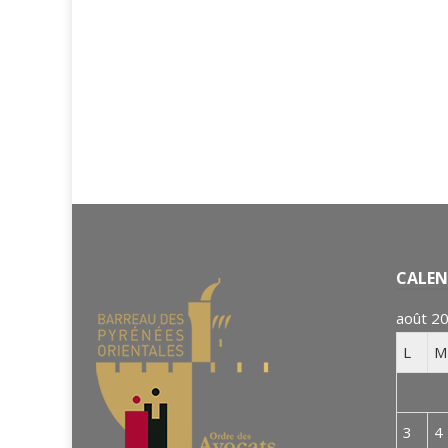
CALEN
août 2
L
M
3
4