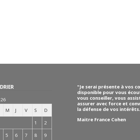
DRIER
"Je serai présente à vos c
disponible pour vous écou
vous conseiller, vous assis
026
assurer avec force et conv
la défense de vos intérêts
M
J
V
S
D
Maitre France Cohen
1
2
5
6
7
8
9