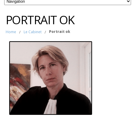
PORTRAIT OK
Portrait ok
Home
/
Le Cabinet
/